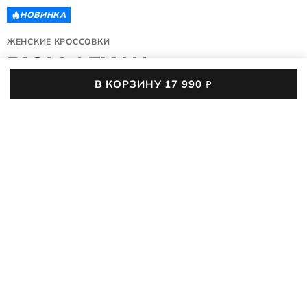
НОВИНКА
ЖЕНСКИЕ КРОССОВКИ
BIOM AEX W
В КОРЗИНУ
17 990
₽
802913/51094
(0)
17 990
₽
35
36
37
38
39
40
41
Таблица размеров