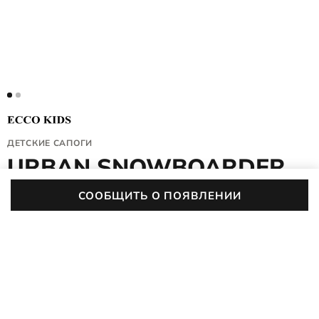
ДЕТСКИЕ САПОГИ
URBAN SNOWBOARDER
722372/61054
СООБЩИТЬ О ПОЯВЛЕНИИ
(0)
Детские сапоги-дутики ECCO URBAN SNOWBOARDER
созданы для самых снежных игр и зимних приключений.
Даже в дождь, снегопад и слякоть маленькие ножки
ПОДРОБНЕЕ
останутся в тепле и сухости благодаря влагозащитной
мембране ECCO WATERPROOF и утеплителю из
Детям
Подросткам