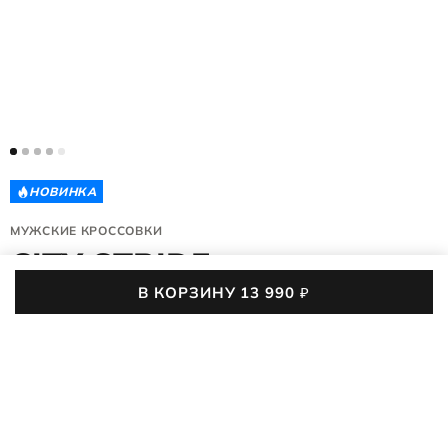
НОВИНКА
МУЖСКИЕ КРОССОВКИ
CITY STRIDE
В КОРЗИНУ
13 990
₽
571814/61894
(0)
В мужских кроссовках ECCO CITY STRIDE из бархатистой
замши и нубука стопа плавно перекатывается, а обувь
почти не ощущается на ноге благодаря удобным
ПОДРОБНЕЕ
материалам и анатомической форме колодки. В офис, а