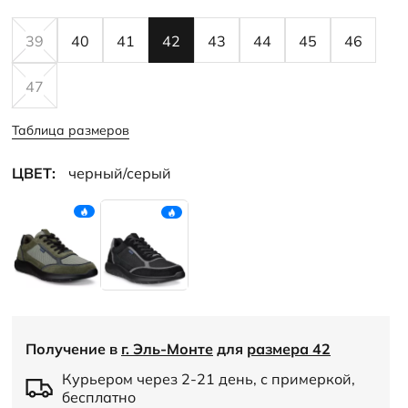
39
40
41
42
43
44
45
46
47
Таблица размеров
ЦВЕТ:
черный/серый
Получение в
г. Эль-Монте
для
размера 42
Курьером через 2-21 день, с примеркой,
бесплатно