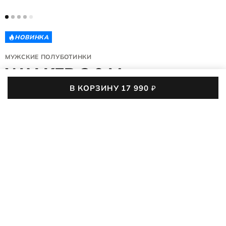
НОВИНКА
МУЖСКИЕ ПОЛУБОТИНКИ
WALKER 3.0 M
В КОРЗИНУ
17 990
₽
571114/05038
(0)
17 990
₽
39
40
41
42
43
44
45
46
47
Таблица размеров