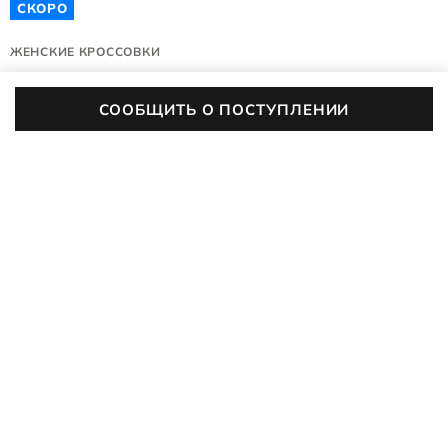
СКОРО
ЖЕНСКИЕ КРОССОВКИ
VALERIE
СООБЩИТЬ О ПОСТУПЛЕНИИ
239813/51562
(0)
Цвет:
черный
ХАРАКТЕРИСТИКИ
Сезонность
Всесезон