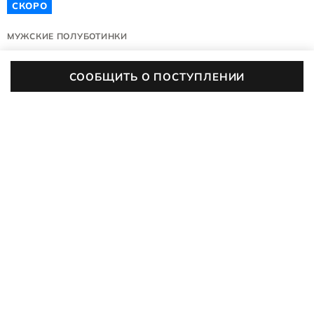
СКОРО
МУЖСКИЕ ПОЛУБОТИНКИ
JOKE M
СООБЩИТЬ О ПОСТУПЛЕНИИ
540804/01001
(0)
Цвет:
черный
ХАРАКТЕРИСТИКИ
Сезонность
Всесезон