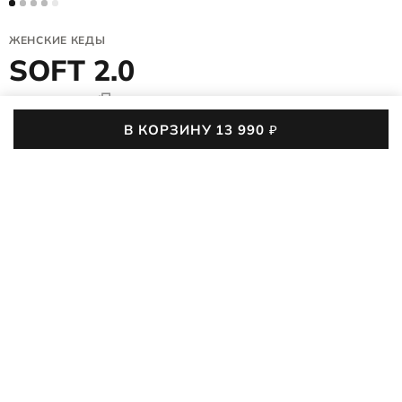
ЖЕНСКИЕ КЕДЫ
SOFT 2.0
207513/01001
(0)
В КОРЗИНУ
13 990
₽
13 990
₽
35
36
37
38
39
40
41
42
43
Таблица размеров
Последний размер