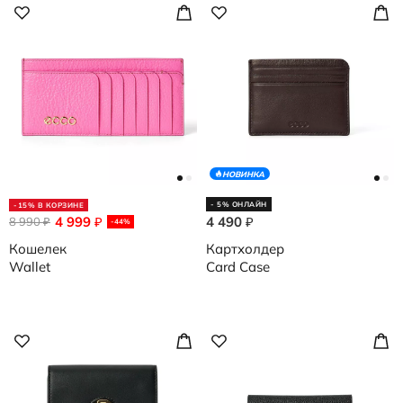
НОВИНКА
- 5% ОНЛАЙН
-15% В КОРЗИНЕ
4 999
4 490
8 990
₽
₽
₽
-44%
Кошелек
Картхолдер
Wallet
Card Case