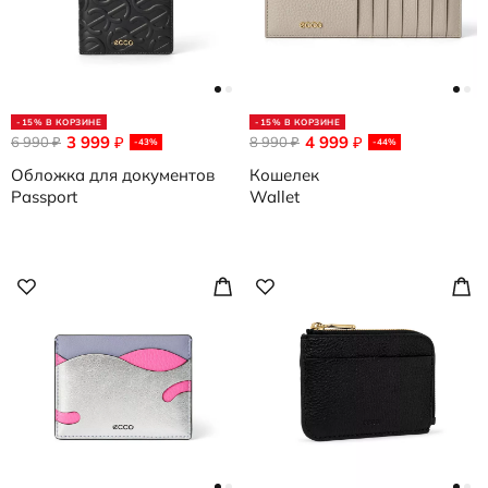
-15% В КОРЗИНЕ
-15% В КОРЗИНЕ
3 999
4 999
6 990
₽
8 990
₽
₽
₽
-43%
-44%
Обложка для документов
Кошелек
Passport
Wallet