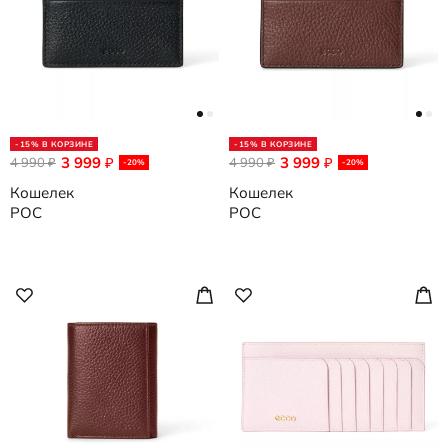
-15% В КОРЗИНЕ
-15% В КОРЗИНЕ
3 999
3 999
4 990
₽
4 990
₽
₽
₽
-20%
-20%
Кошелек
Кошелек
POC
POC