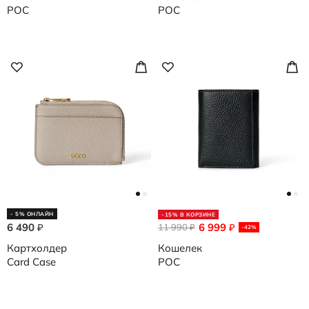
POC
POC
- 5% ОНЛАЙН
-15% В КОРЗИНЕ
6 490
6 999
₽
11 990
₽
₽
-42%
Картхолдер
Кошелек
Card Case
POC