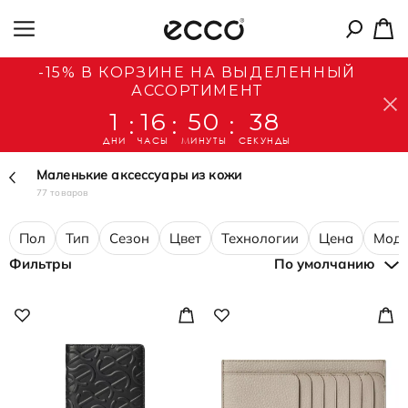
-15% В КОРЗИНЕ НА ВЫДЕЛЕННЫЙ
АССОРТИМЕНТ
1
16
50
37
:
:
:
ДНИ
ЧАСЫ
МИНУТЫ
СЕКУНДЫ
Маленькие аксессуары из кожи
77 товаров
Пол
Тип
Сезон
Цвет
Технологии
Цена
Моде
Фильтры
По умолчанию