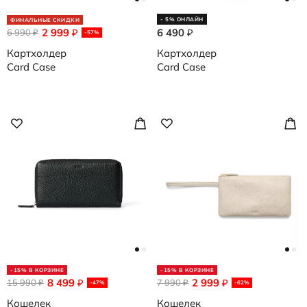
- 5% ОНЛАЙН
ФИНАЛЬНЫЕ СКИДКИ
2 999
6 490
6 990
₽
₽
₽
-57%
Картхолдер
Картхолдер
Card Case
Card Case
-15% В КОРЗИНЕ
-15% В КОРЗИНЕ
8 499
2 999
15 990
₽
7 990
₽
₽
₽
-47%
-62%
Кошелек
Кошелек