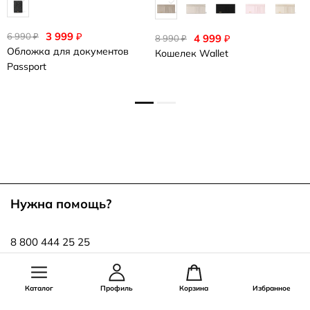
3 999
₽
6 990
6
₽
4 999
₽
8 990
₽
Обложка для документов
К
Кошелек
Wallet
Passport
Нужна помощь?
8 800 444 25 25
info@ecco.ru
Каталог
Профиль
Корзина
Избранное
Оставайся на связи!