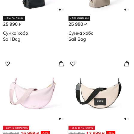
- 5% ОНЛАЙН
- 5% ОНЛАЙН
25 990
25 990
₽
₽
Сумка хобо
Сумка хобо
Sail Bag
Sail Bag
-15% В КОРЗИНЕ
-15% В КОРЗИНЕ
16 999
12 999
34 990
₽
25 990
₽
₽
₽
-51%
-50%