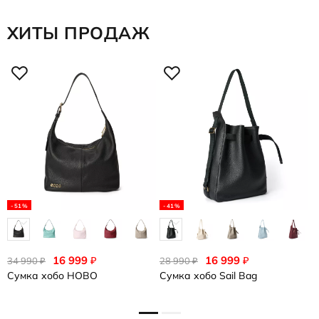
ХИТЫ ПРОДАЖ
-51%
-41%
еще 3
е
16 999
16 999
₽
₽
34 990
28 990
2
₽
₽
Сумка хобо
HOBO
Сумка хобо
Sail Bag
С