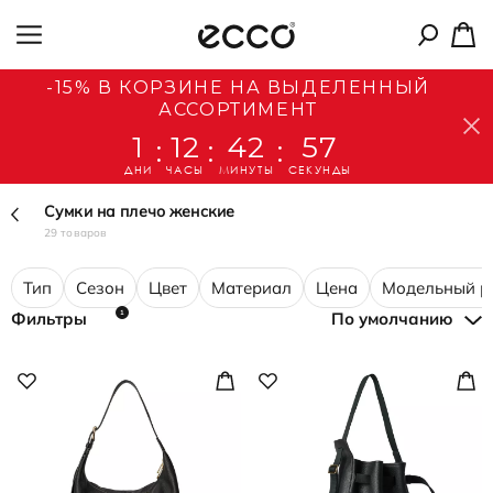
-15% В КОРЗИНЕ НА ВЫДЕЛЕННЫЙ
АССОРТИМЕНТ
1
12
42
57
:
:
:
ДНИ
ЧАСЫ
МИНУТЫ
СЕКУНДЫ
Сумки на плечо женские
29 товаров
Тип
Сезон
Цвет
Материал
Цена
Модельный р
1
Фильтры
По умолчанию