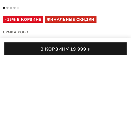
-15% В КОРЗИНЕ
ФИНАЛЬНЫЕ СКИДКИ
СУМКА ХОБО
SAIL BAG
В КОРЗИНУ
19 999
₽
9107802/90784
4.8 (6)
02
:
18
:
06
:
06
До конца акции осталось
Сумка-хобо ECCO SAIL BAG из натуральной зернистой кожи
с элегантными кожаными складками и продуманным
дизайном представляет собой стильный аксессуар
ПОДРОБНЕЕ
трендового объемного силуэта. Используйте её в качестве
шоппера, когда идёте за продуктами или на шопинг, на
19 999
₽
28 990
₽
-31%