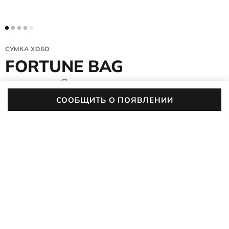
СУМКА ХОБО
FORTUNE BAG
9108320/90578
5 (2)
СООБЩИТЬ О ПОЯВЛЕНИИ
Гармоничная сумка хобо станет незаменимой спутницей в
городских приключениях. Роскошная текстура кожи,
оптимальный размер и форма сделают повседневный образ
ПОДРОБНЕЕ
запоминающимся