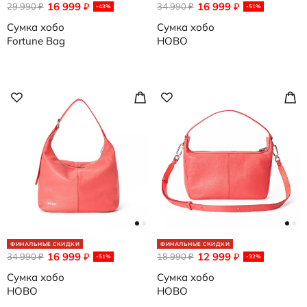
16 999
16 999
29 990
₽
34 990
₽
₽
₽
-43%
-51%
Сумка хобо
Сумка хобо
Fortune Bag
HOBO
ФИНАЛЬНЫЕ СКИДКИ
ФИНАЛЬНЫЕ СКИДКИ
16 999
12 999
34 990
₽
18 990
₽
₽
₽
-51%
-32%
Сумка хобо
Сумка хобо
HOBO
HOBO