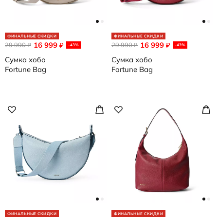
ФИНАЛЬНЫЕ СКИДКИ
ФИНАЛЬНЫЕ СКИДКИ
16 999
16 999
29 990
₽
29 990
₽
₽
₽
-43%
-43%
Сумка хобо
Сумка хобо
Fortune Bag
Fortune Bag
ФИНАЛЬНЫЕ СКИДКИ
ФИНАЛЬНЫЕ СКИДКИ