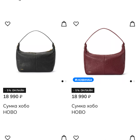
НОВИНКА
- 5% ОНЛАЙН
- 5% ОНЛАЙН
18 990
18 990
₽
₽
Сумка хобо
Сумка хобо
HOBO
HOBO