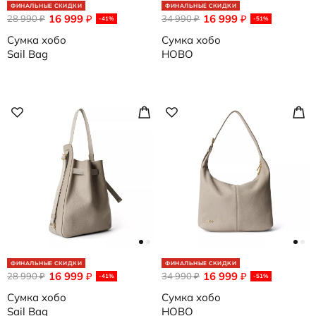
ФИНАЛЬНЫЕ СКИДКИ
ФИНАЛЬНЫЕ СКИДКИ
16 999
16 999
28 990
₽
34 990
₽
₽
₽
-41%
-51%
Сумка хобо
Сумка хобо
Sail Bag
HOBO
ФИНАЛЬНЫЕ СКИДКИ
ФИНАЛЬНЫЕ СКИДКИ
16 999
16 999
28 990
₽
34 990
₽
₽
₽
-41%
-51%
Сумка хобо
Сумка хобо
Sail Bag
HOBO