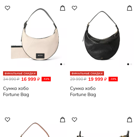
ФИНАЛЬНЫЕ СКИДКИ
ФИНАЛЬНЫЕ СКИДКИ
16 999
19 999
34 990
₽
29 990
₽
₽
₽
-51%
-33%
Сумка хобо
Сумка хобо
Fortune Bag
Fortune Bag