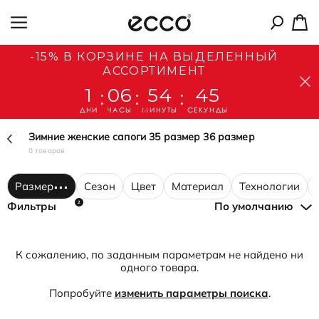
-15% В КОРЗИНЕ НА ВЫДЕЛЕННЫЙ
АССОРТИМЕНТ
1
06
54
45
:
:
:
ДНИ
ЧАСЫ
МИНУТЫ
СЕКУНДЫ
Зимние женские сапоги 35 размер 36 размер
0 товаров
Размер
Сезон
Цвет
Материал
Технологии
2
Фильтры
По умолчанию
К сожалению, по заданным параметрам не найдено ни
одного товара.
Попробуйте
изменить параметры поиска
.