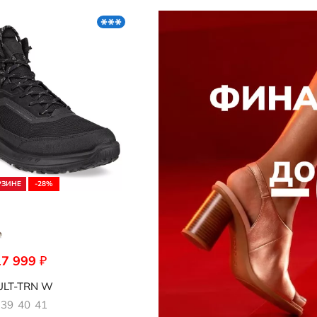
Кепки и панамы
редложение
Носки
Стельки
Обувь со скидками
Аутлет
РЗИНЕ
-28%
17 999
₽
094
LT-TRN W
39
40
41