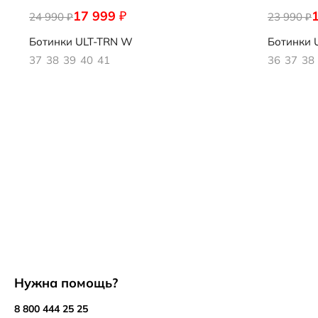
17 999
₽
24 990
824313/61367
23 990
824323/57
₽
₽
Ботинки
ULT-TRN W
Ботинки
U
37
38
39
40
41
36
37
38
Нужна помощь?
8 800 444 25 25