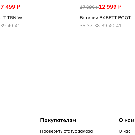
17 499
12 999
₽
₽
341
17 990
215553/51052
₽
LT-TRN W
Ботинки
BABETT BOOT
39
40
41
36
37
38
39
40
41
Покупателям
О ком
Проверить статус заказа
О нас