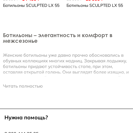
Ботильоны
SCULPTED LX 55
Ботильоны
SCULPTED LX 55
Ботильоны – элегантность и комфорт в
межсезонье
Женские ботильоны уже давно прочно обосновались в
обувных коллекциях многих модниц. Закрывая лодыжку,
ботильоны придают устойчивость стопе, при этом,
оставляя открытой голень. Они выглядят более изящно, и
во многих случаях более уместно, чем полусапожки. Если
вы решили купить демисезонную обувь, обратите
Читать полностью
внимание на женские ботильоны ECCO. Цены на модели
из нашей коллекции наверняка вас приятно удивят.
В интернет-магазине вы можете купить женские
ботильоны ECCO:
Нужна помощь?
• на молнии,
• со шнуровкой,
• на ремешке с пряжкой,