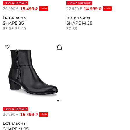
-15% В КОРЗИНЕ
-15% В КОРЗИНЕ
15 499
14 999
20 990
₽
22 990
₽
₽
₽
-26%
-35%
Ботильоны
Ботильоны
SHAPE 35
SHAPE M 35
37
38
39
40
37
39
-15% В КОРЗИНЕ
15 499
20 990
₽
₽
-26%
Ботильоны
SHAPE M 35