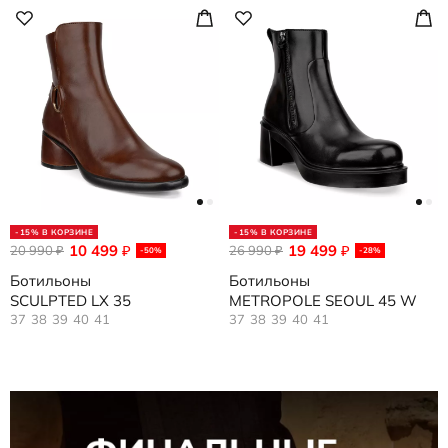
-15% В КОРЗИНЕ
-15% В КОРЗИНЕ
10 499
19 499
20 990
₽
26 990
₽
₽
₽
-50%
-28%
Ботильоны
Ботильоны
SCULPTED LX 35
METROPOLE SEOUL 45 W
37
38
39
40
41
37
38
39
40
41