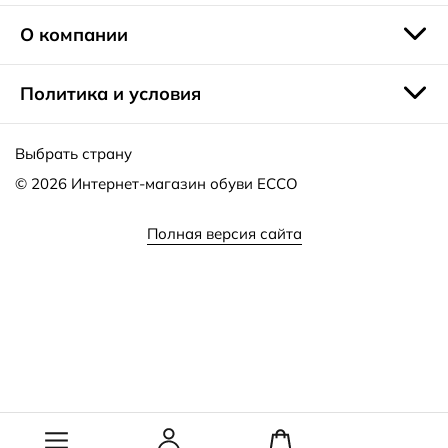
скидки и промо-коды делают покупки еще более
выгодными.
О компании
Политика и условия
Выбрать страну
© 2026
Интернет-магазин обуви ECCO
Полная версия сайта