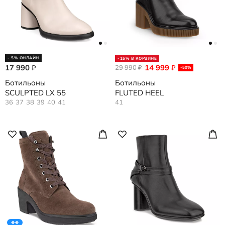
- 5% ОНЛАЙН
-15% В КОРЗИНЕ
17 990
14 999
₽
29 990
₽
₽
-50%
Ботильоны
Ботильоны
SCULPTED LX 55
FLUTED HEEL
36
37
38
39
40
41
41