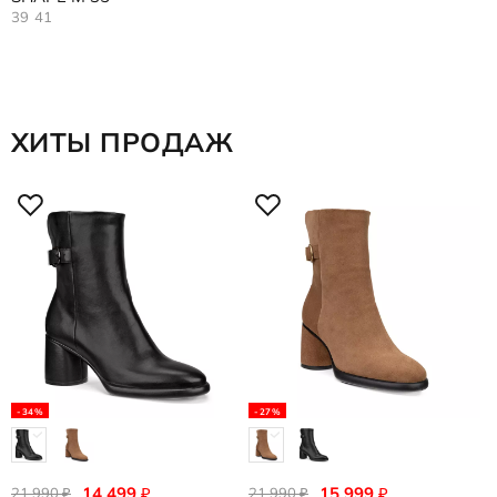
39
41
ХИТЫ ПРОДАЖ
-34%
-27%
14 499
15 999
₽
₽
21 990
21 990
₽
₽