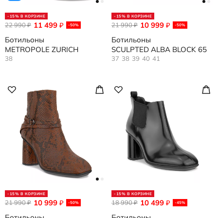
-15% В КОРЗИНЕ
-15% В КОРЗИНЕ
11 499
10 999
22 990
₽
21 990
₽
₽
₽
-50%
-50%
Ботильоны
Ботильоны
METROPOLE ZURICH
SCULPTED ALBA BLOCK 65
38
37
38
39
40
41
-15% В КОРЗИНЕ
-15% В КОРЗИНЕ
10 999
10 499
21 990
₽
18 990
₽
₽
₽
-50%
-45%
Ботильоны
Ботильоны