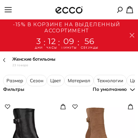
-15% В КОРЗИНЕ НА ВЫДЕЛЕННЫЙ
АССОРТИМЕНТ
3
12
09
55
:
:
:
ДНИ
ЧАСЫ
МИНУТЫ
СЕКУНДЫ
Женские ботильоны
23 товара
Размер
Сезон
Цвет
Материал
Технологии
Це
Фильтры
По умолчанию