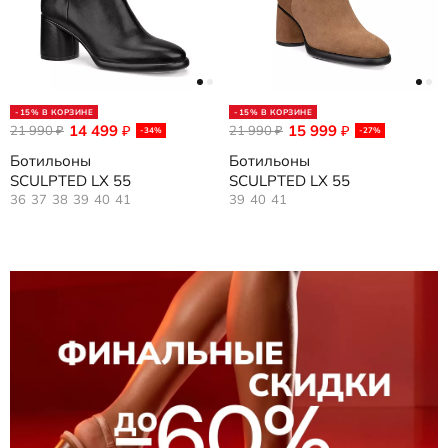
-15% В КОРЗИНЕ
-15% В КОРЗИНЕ
14 499
15 999
21 990
₽
21 990
₽
₽
₽
-34%
-27%
Ботильоны
Ботильоны
SCULPTED LX 55
SCULPTED LX 55
36
37
38
39
40
41
39
40
41