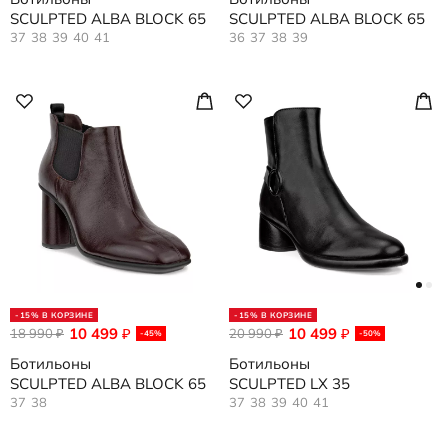
SCULPTED ALBA BLOCK 65
SCULPTED ALBA BLOCK 65
37
38
39
40
41
36
37
38
39
-15% В КОРЗИНЕ
-15% В КОРЗИНЕ
10 499
10 499
18 990
₽
20 990
₽
₽
₽
-45%
-50%
Ботильоны
Ботильоны
SCULPTED ALBA BLOCK 65
SCULPTED LX 35
37
38
37
38
39
40
41