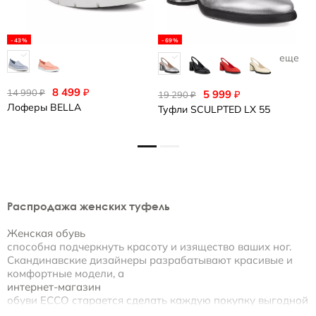
-43%
-69%
еще 1
8 499
₽
14 990
₽
5 999
₽
19 290
1
₽
Лоферы
BELLA
Туфли
SCULPTED LX 55
Т
Распродажа женских туфель
Женская обувь
способна подчеркнуть красоту и изящество ваших ног.
Скандинавские дизайнеры разрабатывают красивые и
комфортные модели, а
интернет-магазин
обуви ECCO старается сделать каждую покупку выгодной
и удобной.