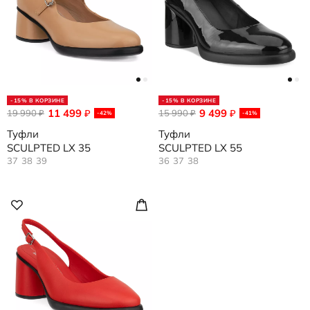
-15% В КОРЗИНЕ
-15% В КОРЗИНЕ
11 499
9 499
19 990
₽
15 990
₽
₽
₽
-42%
-41%
Туфли
Туфли
SCULPTED LX 35
SCULPTED LX 55
37
38
39
36
37
38