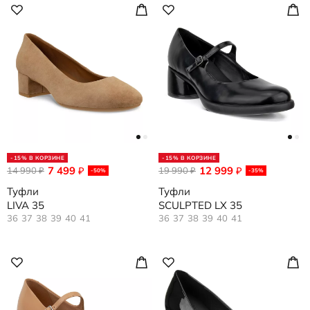
-15% В КОРЗИНЕ
-15% В КОРЗИНЕ
7 499
12 999
14 990
₽
19 990
₽
₽
₽
-50%
-35%
Туфли
Туфли
LIVA 35
SCULPTED LX 35
36
37
38
39
40
41
36
37
38
39
40
41