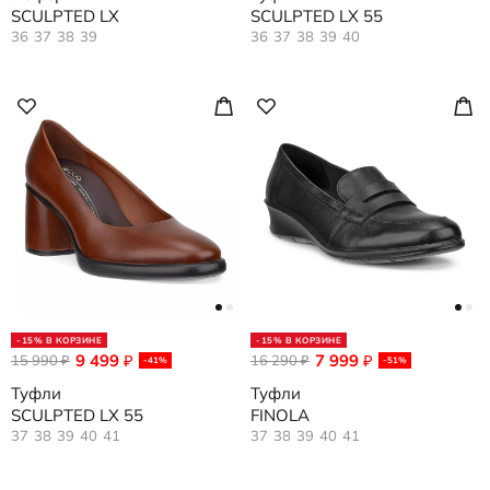
SCULPTED LX
SCULPTED LX 55
36
37
38
39
36
37
38
39
40
-15% В КОРЗИНЕ
-15% В КОРЗИНЕ
9 499
7 999
15 990
₽
16 290
₽
₽
₽
-41%
-51%
Туфли
Туфли
SCULPTED LX 55
FINOLA
37
38
39
40
41
37
38
39
40
41