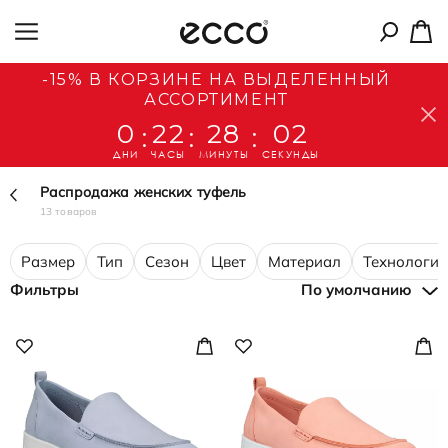
-15% В КОРЗИНЕ НА ВЫДЕЛЕННЫЙ
АССОРТИМЕНТ
0
22
28
01
:
:
:
ДНИ
ЧАСЫ
МИНУТЫ
СЕКУНДЫ
Распродажа женских туфель
13 товаров
Размер
Тип
Сезон
Цвет
Материал
Технологии
Фильтры
По умолчанию