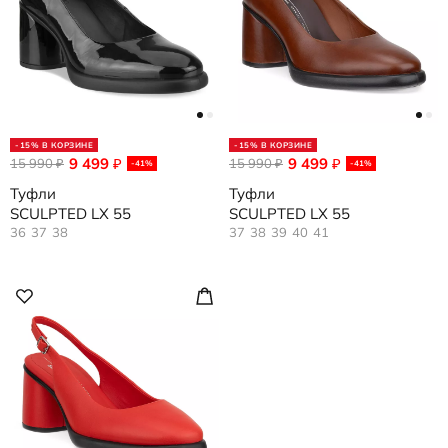
-15% В КОРЗИНЕ
-15% В КОРЗИНЕ
9 499
9 499
15 990
₽
15 990
₽
₽
₽
-41%
-41%
Туфли
Туфли
SCULPTED LX 55
SCULPTED LX 55
36
37
38
37
38
39
40
41