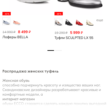
-43%
-69%
еще 1
8 499
₽
14 990
1
₽
5 999
₽
19 290
₽
Лоферы
BELLA
Т
Туфли
SCULPTED LX 55
Распродажа женских туфель
Женская обувь
способна подчеркнуть красоту и изящество ваших ног.
Скандинавские дизайнеры разрабатывают красивые и
комфортные модели, а
интернет-магазин
обуви ECCO старается сделать каждую покупку выгодной
и удобной.