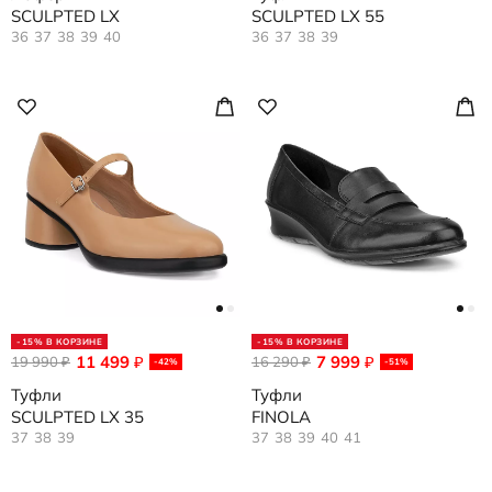
SCULPTED LX
SCULPTED LX 55
36
37
38
39
40
36
37
38
39
-15% В КОРЗИНЕ
-15% В КОРЗИНЕ
11 499
7 999
19 990
₽
16 290
₽
₽
₽
-42%
-51%
Туфли
Туфли
SCULPTED LX 35
FINOLA
37
38
39
37
38
39
40
41