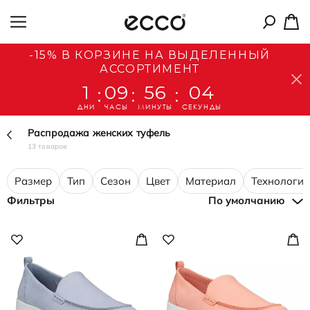
-15% В КОРЗИНЕ НА ВЫДЕЛЕННЫЙ
АССОРТИМЕНТ
1
09
56
04
:
:
:
ДНИ
ЧАСЫ
МИНУТЫ
СЕКУНДЫ
Распродажа женских туфель
13 товаров
Размер
Тип
Сезон
Цвет
Материал
Технологии
Фильтры
По умолчанию