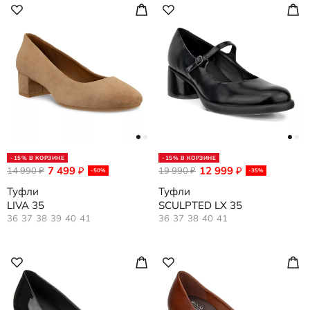
-15% В КОРЗИНЕ
-15% В КОРЗИНЕ
7 499
12 999
14 990
₽
19 990
₽
₽
₽
-50%
-35%
Туфли
Туфли
LIVA 35
SCULPTED LX 35
36
37
38
39
40
41
36
37
38
40
41