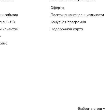
Оферта
 и события
Политика конфиденциальности
а в ECCO
Бонусная программа
в ближайшем фирменном магазине ECCO, с курьером,
ли наличными. Для наших клиентов действует
м клиентам
Подарочная карта
ы
айта
Выбрать страну