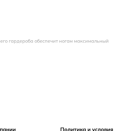
него гардероба обеспечит ногам максимальный
агазин обуви ECCO
предлагает полный размерный
з перфорированной микрофибры впитывает влагу и
пании
Политика и условия