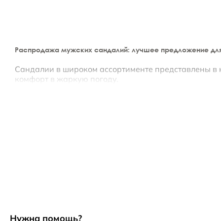
Распродажа мужских сандалий: лучшее предложение для
Сандалии в широком ассортименте представлены в
комфорт в жаркую погоду.
Мужские сандалии: отпуск начинается с горячих
В каталоге вы сможете подобрать классические и у
ряд обуви.
Коллекция включает:
• комфортные модели с застежками-липучками;
• сандалии с перемычкой между пальцами;
• шлепки для пляжа и прогулок.
Все представленные на распродаже мужские санда
Нужна помощь?