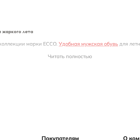
 жаркого лета
 коллекции марки ECCO.
Удобная мужская обувь
для лет
Читать полностью
 распродаж!
льтрасовременные модели с открытой пяткой.
Интернет-м
лии выполнены из мягкой натуральной кожи. Стелька и
Покупателям
О ком