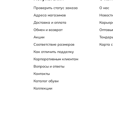
 гибкая подошва адаптируется к движениям стопы.
Проверить статус заказа
О нас
Адреса магазинов
Новости
Доставка и оплата
Карьер
 обувь со скидкой 50% и более. Заказ можно получить 
очты России. Мы принимаем оплату банковской картой и
Обмен и возврат
Оптовы
Акции
Тендер
Соответствие размеров
Карта с
Как отличить подделку
Корпоративным клиентам
Вопросы и ответы
Контакты
Каталог обуви
Коллекции