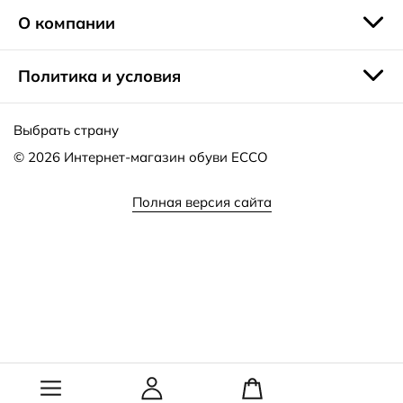
доставляется службой EMS, через сеть постаматов
О компании
PickPoint или курьерскими службами.
Политика и условия
Выбрать страну
© 2026
Интернет-магазин обуви ECCO
Полная версия сайта