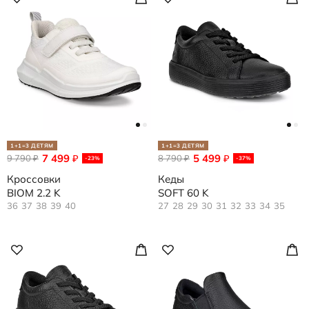
1+1=3 ДЕТЯМ
1+1=3 ДЕТЯМ
7 499
5 499
9 790
₽
8 790
₽
₽
₽
-23%
-37%
Кроссовки
Кеды
BIOM 2.2 K
SOFT 60 K
36
37
38
39
40
27
28
29
30
31
32
33
34
35