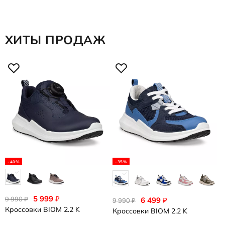
ХИТЫ ПРОДАЖ
8
К
-40%
-35%
5 999
₽
9 990
₽
6 499
₽
9 990
₽
Кроссовки
BIOM 2.2 K
Кроссовки
BIOM 2.2 K