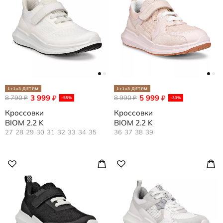
1+1=3 ДЕТЯМ
1+1=3 ДЕТЯМ
3 999
5 999
8 790
₽
8 990
₽
₽
₽
-55%
-33%
Кроссовки
Кроссовки
BIOM 2.2 K
BIOM 2.2 K
27
28
29
30
31
32
33
34
35
36
37
38
39