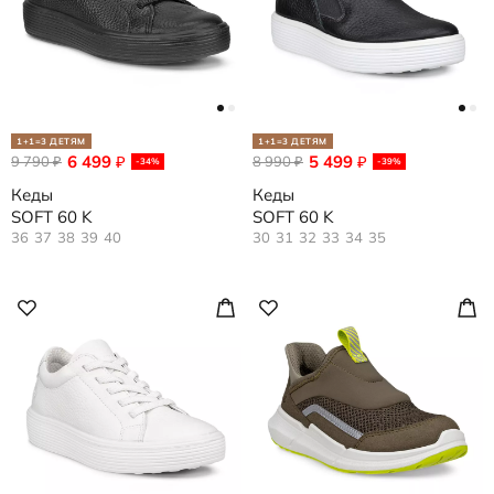
1+1=3 ДЕТЯМ
1+1=3 ДЕТЯМ
6 499
5 499
9 790
₽
8 990
₽
₽
₽
-34%
-39%
Кеды
Кеды
SOFT 60 K
SOFT 60 K
36
37
38
39
40
30
31
32
33
34
35