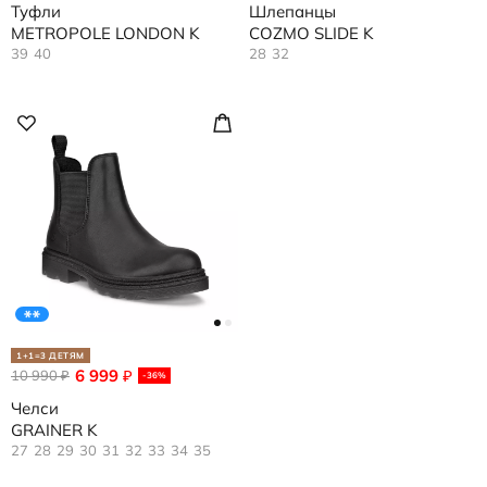
Туфли
Шлепанцы
METROPOLE LONDON K
COZMO SLIDE K
39
40
28
32
1+1=3 ДЕТЯМ
6 999
10 990
₽
₽
-36%
Челси
GRAINER K
27
28
29
30
31
32
33
34
35