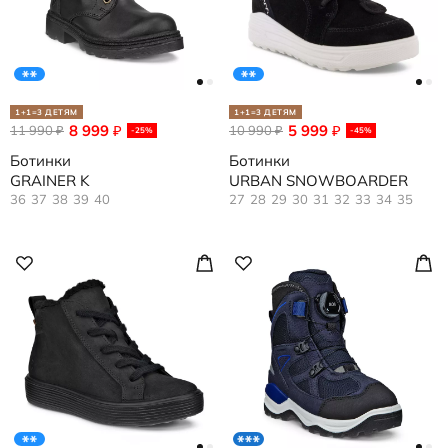
1+1=3 ДЕТЯМ
1+1=3 ДЕТЯМ
8 999
5 999
11 990
₽
10 990
₽
₽
₽
-25%
-45%
Ботинки
Ботинки
GRAINER K
URBAN SNOWBOARDER
36
37
38
39
40
27
28
29
30
31
32
33
34
35