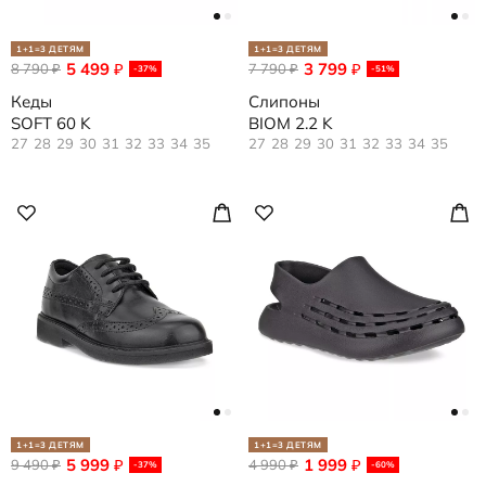
1+1=3 ДЕТЯМ
1+1=3 ДЕТЯМ
5 499
3 799
8 790
₽
7 790
₽
₽
₽
-37%
-51%
Кеды
Слипоны
SOFT 60 K
BIOM 2.2 K
27
28
29
30
31
32
33
34
35
27
28
29
30
31
32
33
34
35
1+1=3 ДЕТЯМ
1+1=3 ДЕТЯМ
5 999
1 999
9 490
₽
4 990
₽
₽
₽
-37%
-60%