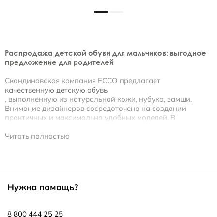
Распродажа детской обуви для мальчиков: выгодное
предложение для родителей
Скандинавская компания ECCO предлагает
качественную детскую обувь
, выполненную из натуральной кожи, нубука, замши.
Внимание дизайнеров сосредоточено на создании
практичных и максимально удобных моделей. В
коллекции представлен большой выбор обуви для
мальчиков, разработанной для активной насыщенной
Читать полностью
жизни.
Купить детскую обувь со скидкой:
специальное предложение для родителей
Нужна помощь?
Интернет-магазин обуви ECCO
предлагает вам приобрести больше удобной обуви для
8 800 444 25 25
ребенка. В разделе «Распродажа» представлены лучшие