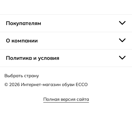
вам предлагает наш интернет-магазин. Форма для заказа
доступна прямо на сайте. Оплатить покупку можно
банковской картой или наличными. Вы можете
воспользоваться услугами курьеров, а также получить
Покупателям
свою покупку в ближайшем магазине или через сеть
постаматов. Не забудьте поучаствовать в наших
бонусных программах.
О компании
Политика и условия
Выбрать страну
© 2026
Интернет-магазин обуви ECCO
Полная версия сайта