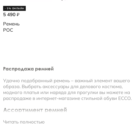
- 5% ОНЛАЙН
5 490
₽
Ремень
POC
Распродажа ремней
Удачно подобранный ремень – важный элемент вашего
образа. Выбрать аксессуары для делового костюма,
модного платья или наряда для прогулки вы можете на
распродаже в интернет-магазине стильной обуви ECCO.
Ассортимент ремней
Читать полностью
• Женские модели представлены яркой цветовой гаммой.
Белые, синие, серые, желтые – из такого разнообразия
можно выбрать ремень практически под любой наряд.