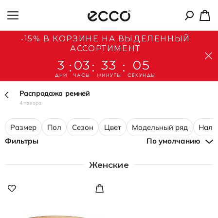
-15% В КОРЗИНЕ НА ВЫДЕЛЕННЫЙ
АССОРТИМЕНТ
3
03
33
05
:
:
:
ДНИ
ЧАСЫ
МИНУТЫ
СЕКУНДЫ
Распродажа ремней
4 товара
Размер
Пол
Сезон
Цвет
Модельный ряд
Нали
Фильтры
По умолчанию
Женские