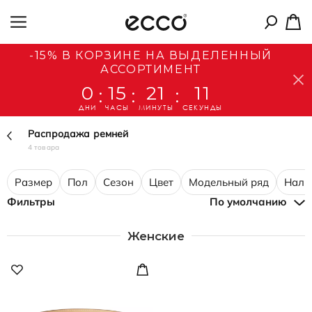
-15% В КОРЗИНЕ НА ВЫДЕЛЕННЫЙ
АССОРТИМЕНТ
0
15
21
11
:
:
:
ДНИ
ЧАСЫ
МИНУТЫ
СЕКУНДЫ
Распродажа ремней
4 товара
Размер
Пол
Сезон
Цвет
Модельный ряд
Нали
Фильтры
По умолчанию
Женские