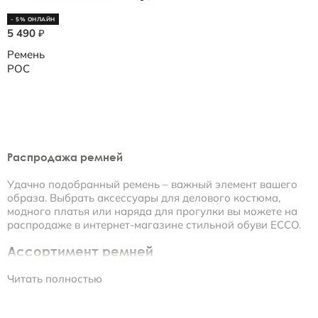
- 5% ОНЛАЙН
5 490
₽
Ремень
POC
Распродажа ремней
Удачно подобранный ремень – важный элемент вашего
образа. Выбрать аксессуары для делового костюма,
модного платья или наряда для прогулки вы можете на
распродаже в интернет-магазине стильной обуви ECCO.
Ассортимент ремней
Читать полностью
• Женские модели представлены яркой цветовой гаммой.
Белые, синие, серые, желтые – из такого разнообразия
можно выбрать ремень практически под любой наряд.