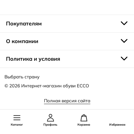
вам предлагает наш интернет-магазин. Форма для заказа
доступна прямо на сайте. Оплатить покупку можно
банковской картой или наличными. Вы можете
воспользоваться услугами курьеров, а также получить
Покупателям
свою покупку в ближайшем магазине или через сеть
постаматов. Не забудьте поучаствовать в наших
бонусных программах.
О компании
Политика и условия
Выбрать страну
© 2026
Интернет-магазин обуви ECCO
Полная версия сайта
Каталог
Профиль
Корзина
Избранное