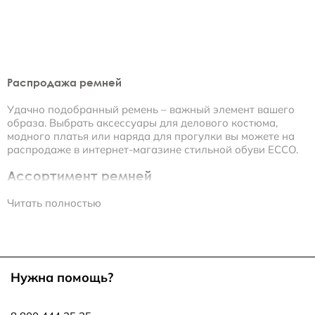
Распродажа ремней
Удачно подобранный ремень – важный элемент вашего
образа. Выбрать аксессуары для делового костюма,
модного платья или наряда для прогулки вы можете на
распродаже в интернет-магазине стильной обуви ECCO.
Ассортимент ремней
Читать полностью
• Женские модели представлены яркой цветовой гаммой.
Белые, синие, серые, желтые – из такого разнообразия
можно выбрать ремень практически под любой наряд.
Для классического образа хорошо подойдет модель
черного цвета. Некоторые ремни являются
Нужна помощь?
двусторонними. Одна их сторона окрашена, например, в
синий цвет, а другая – в ярко-розовый.
Поворачивающаяся пряжка позволяет с одинаковым