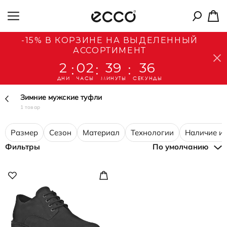
-15% В КОРЗИНЕ НА ВЫДЕЛЕННЫЙ
АССОРТИМЕНТ
2
02
39
36
:
:
:
ДНИ
ЧАСЫ
МИНУТЫ
СЕКУНДЫ
Зимние мужские туфли
1 товар
Размер
Сезон
Материал
Технологии
Наличие и 
Фильтры
По умолчанию