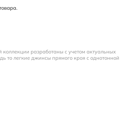
товара.
й коллекции разработаны с учетом актуальных
дь то легкие джинсы прямого кроя с однотонной
 стелька впитывают избыток влаги, что сохраняет
и естественность движений стопы, равномерно
ионы России. Вы можете получить заказ с курьером,
йн-заказ можно в ближайшем фирменном магазине