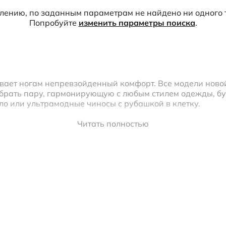
Кепки и панамы
лению, по заданным параметрам не найдено ни одного 
редложение
Носки
Попробуйте
изменить параметры поиска
.
Стельки
Обувь со скидками
Аутлет
вает ногам непревзойденный комфорт. Все модели ново
брать пару, гармонирующую с любым стилем одежды, бу
ло или ультрамодные чиносы с рубашкой в клетку.
з натуральных дышащих материалов. Мягкая подкладка и
Читать полностью
ая форма обуви и гибкая подошва гарантируют свободу 
инальную мужскую обувь с доставкой по Москве и в рег
ыдачи. Примерить летнюю мужскую обувь и забрать онла