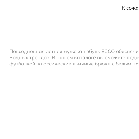
Слипоны
Аутлет
К сожа
Специальное п
Аутлет
Повседневная летняя мужская обувь ECCO обеспечи
модных трендов. В нашем каталоге вы сможете подо
футболкой, классические льняные брюки с белым по
Летняя мужская обувь на каждый день выполнена и
ноги сухими в течение дня. Анатомически правильн
распределяют нагрузку на суставы и связки.
Интернет-магазин ECCO предлагает вам купить ориг
через сеть постаматов Pick Point или в пунктах в
ECCO в вашем городе.