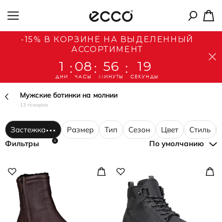
-15% В КОРЗИНЕ НА ВЫДЕЛЕННЫЙ
АССОРТИМЕНТ
1
08
56
19
:
:
:
ДНИ
ЧАСЫ
МИНУТЫ
СЕКУНДЫ
Мужские ботинки на молнии
13 товаров
Застежка
Размер
Тип
Сезон
Цвет
Стиль
1
Фильтры
По умолчанию