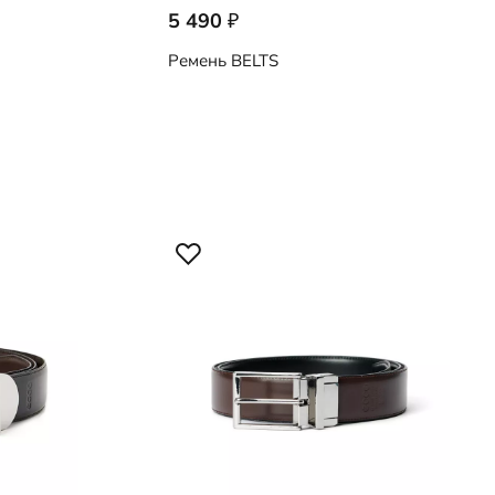
5 490
₽
9108091/90090
Ремень
BELTS