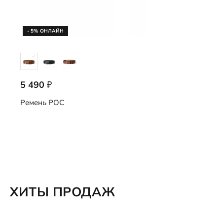
- 5% ОНЛАЙН
5 490
₽
9107877/90296
Ремень
POC
ХИТЫ ПРОДАЖ