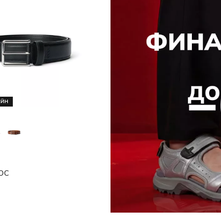
Носки
редложение
Стельки
Обувь со скидками
Аутлет
АЙН
0000
OC