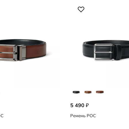
5 490
₽
C
Ремень
POC