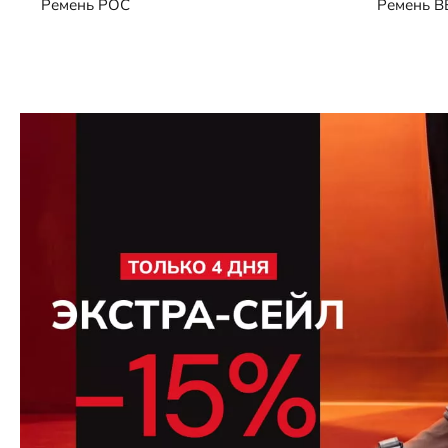
Ремень
POC
Ремень
B