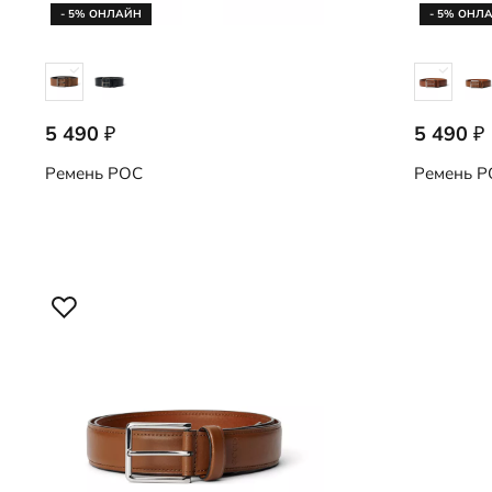
- 5% ОНЛАЙН
- 5% ОНЛ
5 490
5 490
₽
₽
9107876/90295
9107877/9
Ремень
POC
Ремень
P