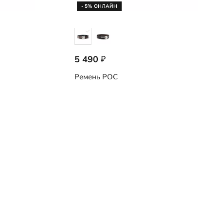
- 5% ОНЛАЙН
5 490
₽
9107879/90587
Ремень
POC