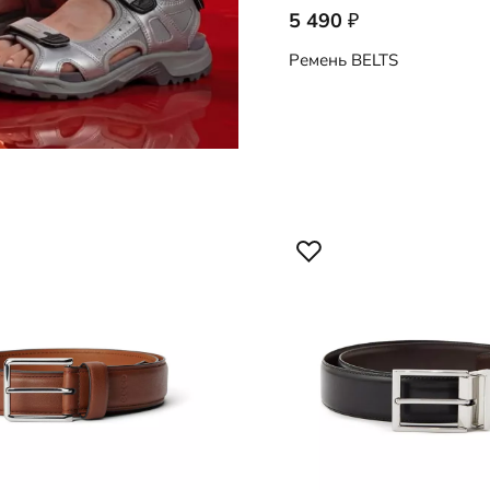
5 490
₽
9108091/90000
Ремень
BELTS