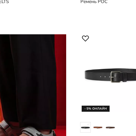
ELTS
Ремень
POC
- 5% ОНЛАЙН