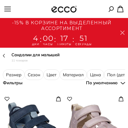
-15% В КОРЗИНЕ НА ВЫДЕЛЕННЫЙ
АССОРТИМЕНТ
4
00
17
50
:
:
:
ДНИ
ЧАСЫ
МИНУТЫ
СЕКУНДЫ
Сандалии для малышей
11 товаров
Размер
Сезон
Цвет
Материал
Цена
Пол (дети
Фильтры
По умолчанию