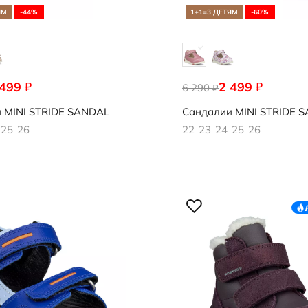
ЯМ
-44%
1+1=3 ДЕТЯМ
-60%
 499
2 499
₽
₽
538
6 290
761181/04067
₽
и
MINI STRIDE SANDAL
Сандалии
MINI STRIDE 
25
26
22
23
24
25
26