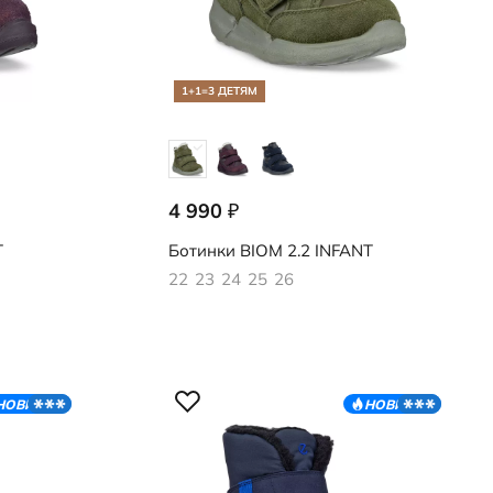
1+1=3 ДЕТЯМ
4 990
₽
710791/55894
T
Ботинки
BIOM 2.2 INFANT
22
23
24
25
26
НОВИНКА
НОВИНКА