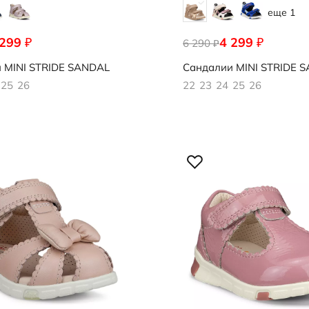
еще 1
 299
4 299
₽
₽
543
6 290
761141/61631
₽
и
MINI STRIDE SANDAL
Сандалии
MINI STRIDE 
25
26
22
23
24
25
26