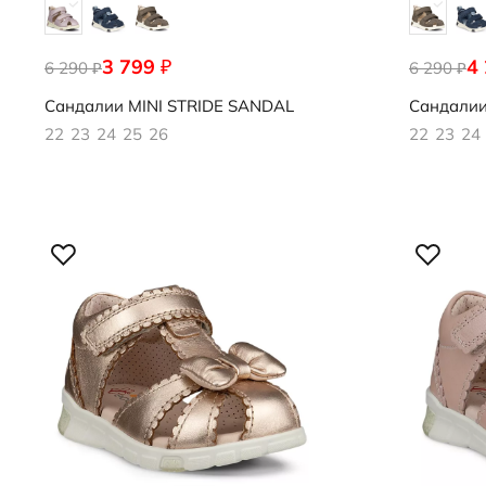
3 799
4
₽
6 290
761131/60686
6 290
761131/02
₽
₽
Сандалии
MINI STRIDE SANDAL
Сандали
22
23
24
25
26
22
23
24