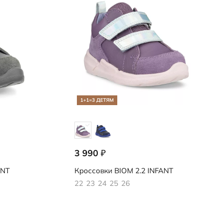
1+1=3 ДЕТЯМ
3 990
₽
710781/61784
ANT
Кроссовки
BIOM 2.2 INFANT
22
23
24
25
26