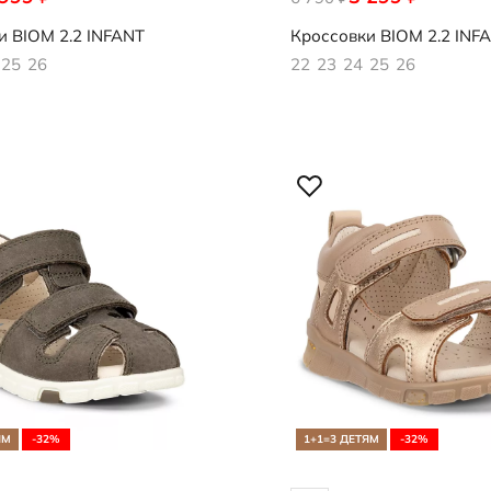
и
BIOM 2.2 INFANT
Кроссовки
BIOM 2.2 INF
25
26
22
23
24
25
26
ЯМ
-32%
1+1=3 ДЕТЯМ
-32%