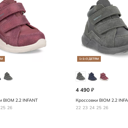
Носки
редложение
Стельки
Обувь со скидками
Аутлет
ЯМ
1+1=3 ДЕТЯМ
4 490
₽
833
710801/50869
и
BIOM 2.2 INFANT
Кроссовки
BIOM 2.2 INF
25
26
22
23
24
25
26