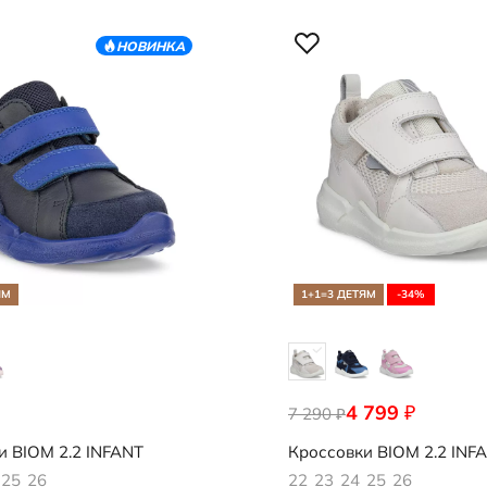
НОВИНКА
ЯМ
1+1=3 ДЕТЯМ
-34%
4 799
₽
783
7 290
710751/57019
₽
и
BIOM 2.2 INFANT
Кроссовки
BIOM 2.2 INF
25
26
22
23
24
25
26