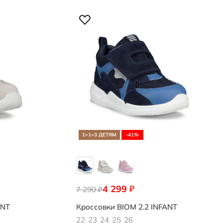
1+1=3 ДЕТЯМ
-41%
4 299
₽
7 290
710751/61483
₽
ANT
Кроссовки
BIOM 2.2 INFANT
22
23
24
25
26