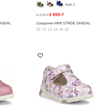
еще 1
3 999
₽
6 290
761141/61632
₽
SANDAL
Сандалии
MINI STRIDE SANDAL
20
22
23
24
25
26