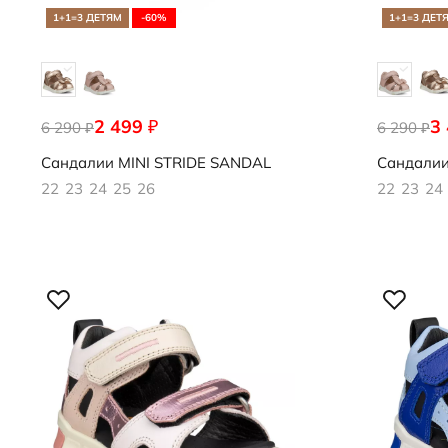
1+1=3 ДЕТЯМ
-60%
1+1=3 ДЕТ
2 499
3
₽
6 290
761171/61537
6 290
761171/61
₽
₽
Сандалии
MINI STRIDE SANDAL
Сандали
22
23
24
25
26
22
23
24