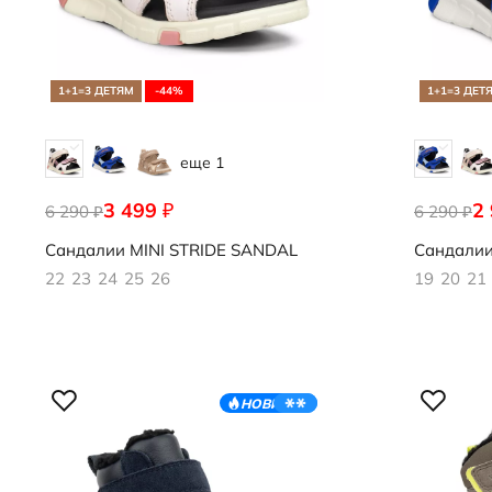
1+1=3 ДЕТЯМ
-44%
1+1=3 ДЕТ
еще 1
3 499
2
₽
6 290
761141/61120
6 290
761141/61
₽
₽
Сандалии
MINI STRIDE SANDAL
Сандали
22
23
24
25
26
19
20
21
НОВИНКА