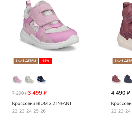
Слипоны
Аутлет
Специальное п
Аутлет
1+1=3 ДЕТЯМ
-52%
1+1=3 ДЕТ
3 499
4 490
₽
₽
7 290
710751/61484
710801/53
₽
Кроссовки
BIOM 2.2 INFANT
Кроссовк
22
23
24
25
26
22
23
24