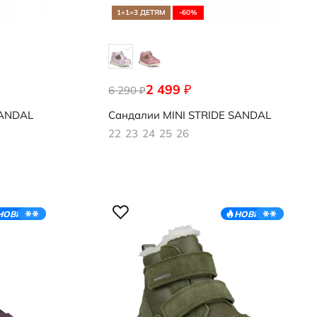
1+1=3 ДЕТЯМ
-60%
2 499
₽
6 290
761181/61623
₽
SANDAL
Сандалии
MINI STRIDE SANDAL
22
23
24
25
26
НОВИНКА
НОВИНКА