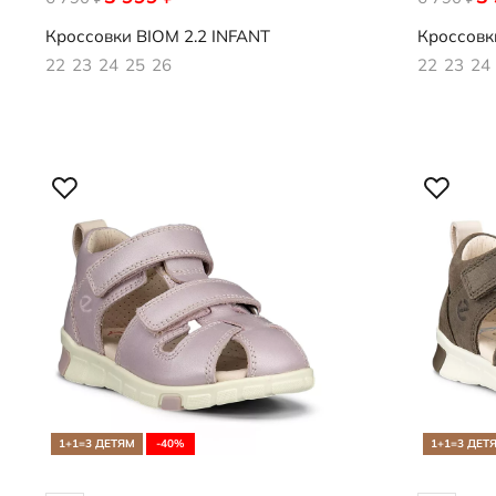
Кроссовки
BIOM 2.2 INFANT
Кроссовк
22
23
24
25
26
22
23
24
1+1=3 ДЕТЯМ
-40%
1+1=3 ДЕТ