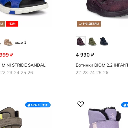
ЯМ
-52%
1+1=3 ДЕТЯМ
еще 1
 999
4 990
₽
₽
119
710791/51455
и
MINI STRIDE SANDAL
Ботинки
BIOM 2.2 INFAN
22
23
24
25
26
22
23
24
25
26
НОВИНКА