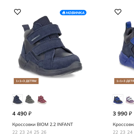
НОВИНКА
1+1=3 ДЕТЯМ
1+1=3 ДЕТ
4 490
3 990
₽
₽
710801/51117
710781/61
Кроссовки
BIOM 2.2 INFANT
Кроссовк
22
23
24
25
26
22
23
24