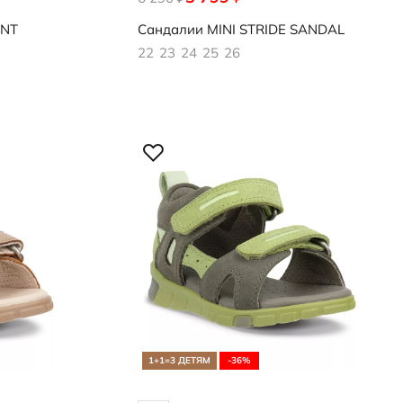
ANT
Сандалии
MINI STRIDE SANDAL
22
23
24
25
26
1+1=3 ДЕТЯМ
-36%