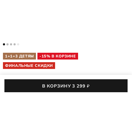
1+1=3 ДЕТЯМ
-15% В КОРЗИНЕ
ФИНАЛЬНЫЕ СКИДКИ
В КОРЗИНУ
3 299
₽
ДЕТСКИЕ КРОССОВКИ
BIOM 2.2 INFANT
710761/11529
(0)
00
:
14
:
29
:
50
До конца акции осталось