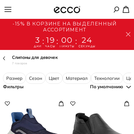
-15% В КОРЗИНЕ НА ВЫДЕЛЕННЫЙ
АССОРТИМЕНТ
3
19
00
23
:
:
:
ДНИ
ЧАСЫ
МИНУТЫ
СЕКУНДЫ
Слипоны для девочек
7 товаров
Размер
Сезон
Цвет
Материал
Технологии
Це
Фильтры
По умолчанию