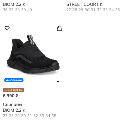
BIOM 2.2 K
STREET COURT K
36
37
38
39
40
27
28
29
30
31
32
33
34
35
НОВИНКА
1+1=3 ДЕТЯМ
6 990
₽
Слипоны
BIOM 2.2 K
27
28
29
30
31
32
33
34
35