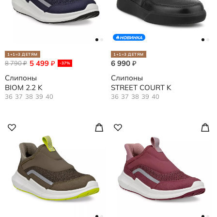
НОВИНКА
1+1=3 ДЕТЯМ
1+1=3 ДЕТЯМ
5 499
6 990
8 790
₽
₽
₽
-37%
Слипоны
Слипоны
BIOM 2.2 K
STREET COURT K
36
37
38
39
40
36
37
38
39
40