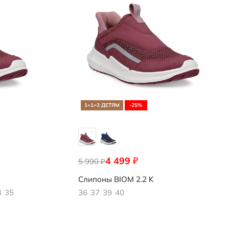
1+1=3 ДЕТЯМ
-25%
4 499
₽
5 990
710933/10346
₽
Слипоны
BIOM 2.2 K
4
35
36
37
39
40