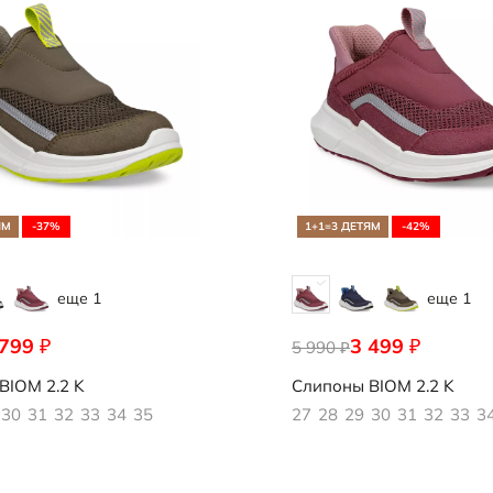
Носки
редложение
Стельки
Обувь со скидками
Аутлет
ЯМ
-37%
1+1=3 ДЕТЯМ
-42%
еще 1
еще 1
 799
3 499
₽
₽
543
5 990
710932/10346
₽
BIOM 2.2 K
Слипоны
BIOM 2.2 K
30
31
32
33
34
35
27
28
29
30
31
32
33
3