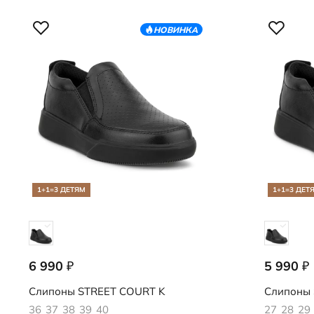
НОВИНКА
1+1=3 ДЕТЯМ
1+1=3 ДЕТ
6 990
5 990
₽
₽
725323/01001
725322/01
Слипоны
STREET COURT K
Слипоны
36
37
38
39
40
27
28
29