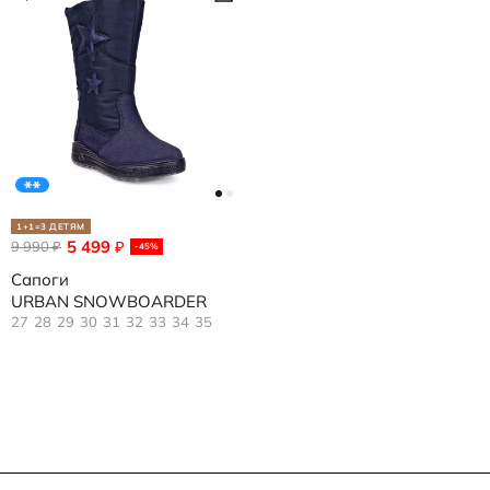
1+1=3 ДЕТЯМ
5 499
9 990
₽
₽
-45%
Сапоги
URBAN SNOWBOARDER
27
28
29
30
31
32
33
34
35