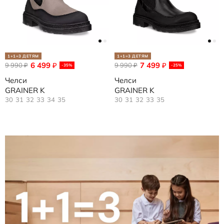
1+1=3 ДЕТЯМ
1+1=3 ДЕТЯМ
6 499
7 499
9 990
₽
9 990
₽
₽
₽
-35%
-25%
Челси
Челси
GRAINER K
GRAINER K
30
31
32
33
34
35
30
31
32
33
35