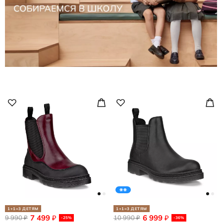
1+1=3 ДЕТЯМ
1+1=3 ДЕТЯМ
7 499
6 999
9 990
₽
10 990
₽
₽
₽
-25%
-36%