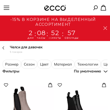
-15% В КОРЗИНЕ НА ВЫДЕЛЕННЫЙ
АССОРТИМЕНТ
2
08
52
57
:
:
:
ДНИ
ЧАСЫ
МИНУТЫ
СЕКУНДЫ
Челси для девочек
5 товаров
Размер
Сезон
Цвет
Материал
Технологии
Це
Фильтры
По умолчанию