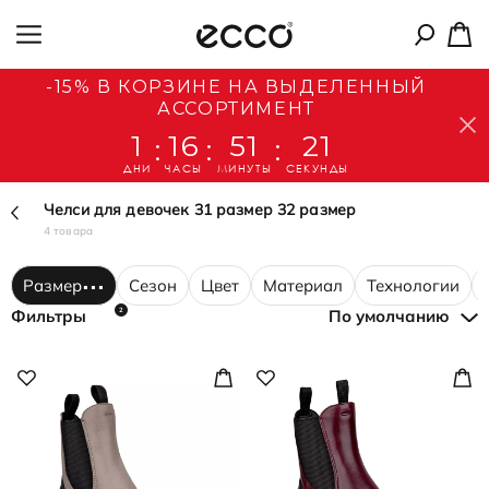
-15% В КОРЗИНЕ НА ВЫДЕЛЕННЫЙ
АССОРТИМЕНТ
1
16
51
21
:
:
:
ДНИ
ЧАСЫ
МИНУТЫ
СЕКУНДЫ
Челси для девочек 31 размер 32 размер
4 товара
Размер
Сезон
Цвет
Материал
Технологии
2
Фильтры
По умолчанию