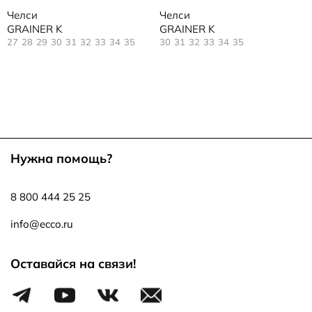
Челси
Челси
GRAINER K
GRAINER K
27
28
29
30
31
32
33
34
35
30
31
32
33
34
35
Нужна помощь?
8 800 444 25 25
info@ecco.ru
Оставайся на связи!