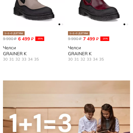
1+1=3 ДЕТЯМ
1+1=3 ДЕТЯМ
6 499
7 499
9 990
₽
9 990
₽
₽
₽
-35%
-25%
Челси
Челси
GRAINER K
GRAINER K
30
31
32
33
34
35
30
31
32
33
34
35