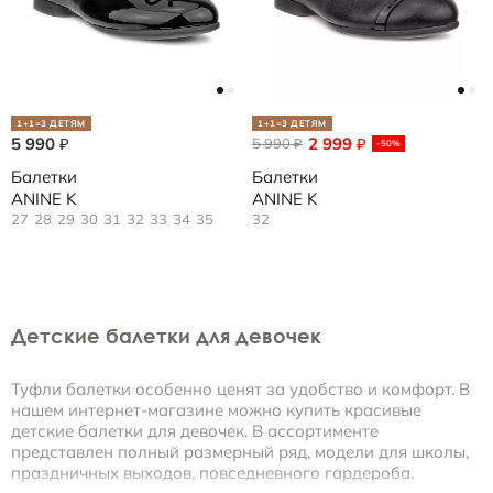
1+1=3 ДЕТЯМ
1+1=3 ДЕТЯМ
5 990
2 999
₽
5 990
₽
₽
-50%
Балетки
Балетки
ANINE K
ANINE K
27
28
29
30
31
32
33
34
35
32
Детские балетки для девочек
Туфли балетки особенно ценят за удобство и комфорт. В
нашем интернет-магазине можно купить красивые
детские балетки для девочек. В ассортименте
представлен полный размерный ряд, модели для школы,
праздничных выходов, повседневного гардероба.