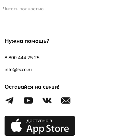
Почему стоит купить балетки для девочек в
Читать полностью
интернет-магазине ECCO
Балетки подходят к спортивному и романтическому
стилю одежды, являются отличным вариантом обуви для
девочек в школу. Благодаря отсутствию каблука они
Нужна помощь?
снижают нагрузку на стопу и не дают ногам устать.
Особенности моделей:
8 800 444 25 25
• мягкая и гибкая полиуретановая подошва;
• съемная воздухопроницаемая стелька;
info@ecco.ru
• дизайн обуви для девочек, соответствующий модным
тенденциям.
Оставайся на связи!
Балетки можно носить на улице в теплое время года.
Зимой и в межсезонье они станут отличным вариантом
сменной обуви для школы. Легкая кожаная обувь без
каблука не займет много места в школьном рюкзаке.
При пошиве обуви для девочек используются только
натуральные материалы:
• мягкая натуральная кожа;
• нубук;