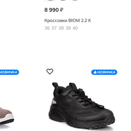
8 990
₽
710903/51094
Кроссовки
BIOM 2.2 K
36
37
38
39
40
НОВИНКА
НОВИНКА