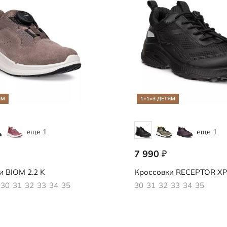
ЯМ
1+1=3 ДЕТЯМ
еще 1
еще 1
7 990
₽
792
724772/51094
и
BIOM 2.2 K
Кроссовки
RECEPTOR XP
30
31
32
33
34
35
30
31
32
33
34
35