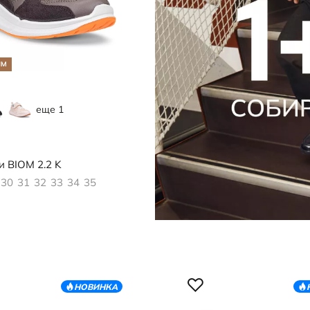
ЯМ
еще 1
791
и
BIOM 2.2 K
30
31
32
33
34
35
НОВИНКА