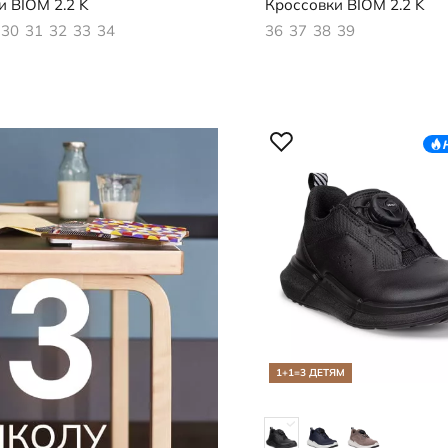
и
BIOM 2.2 K
Кроссовки
BIOM 2.2 K
30
31
32
33
34
36
37
38
39
1+1=3 ДЕТЯМ