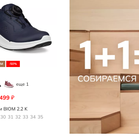
Кепки и панамы
редложение
Носки
Стельки
Обувь со скидками
Аутлет
ЯМ
-50%
еще 1
 499
₽
769
и
BIOM 2.2 K
30
31
32
33
34
35