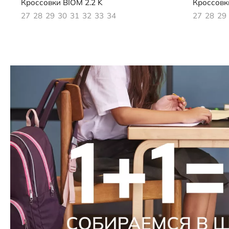
Кроссовки
BIOM 2.2 K
Кроссовк
27
28
29
30
31
32
33
34
27
28
29