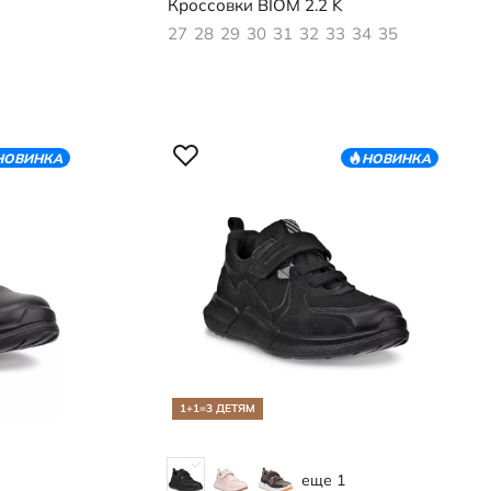
Кроссовки
BIOM 2.2 K
27
28
29
30
31
32
33
34
35
НОВИНКА
НОВИНКА
1+1=3 ДЕТЯМ
еще 1