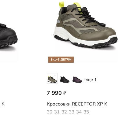
1+1=3 ДЕТЯМ
еще 1
7 990
₽
724772/61819
 K
Кроссовки
RECEPTOR XP K
30
31
32
33
34
35