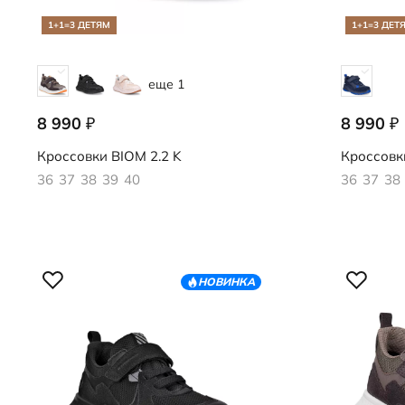
1+1=3 ДЕТЯМ
1+1=3 ДЕТ
еще 1
8 990
8 990
₽
₽
710903/61791
724793/50
Кроссовки
BIOM 2.2 K
Кроссовк
36
37
38
39
40
36
37
38
НОВИНКА