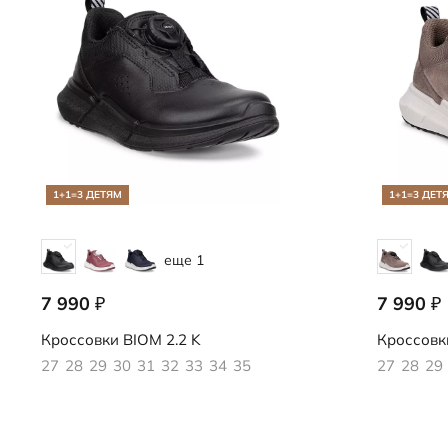
1+1=3 ДЕТЯМ
1+1=3 ДЕТ
еще 1
7 990
7 990
₽
₽
710922/51052
710922/61
Кроссовки
BIOM 2.2 K
Кроссовк
27
28
29
30
31
32
33
34
35
27
28
29