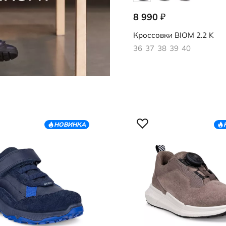
8 990
₽
710923/51052
Кроссовки
BIOM 2.2 K
36
37
38
39
40
НОВИНКА