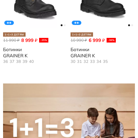
1+1=3 ДЕТЯМ
1+1=3 ДЕТЯМ
8 999
6 999
11 990
₽
10 990
₽
₽
₽
-25%
-36%
Ботинки
Ботинки
GRAINER K
GRAINER K
36
37
38
39
40
30
31
32
33
34
35