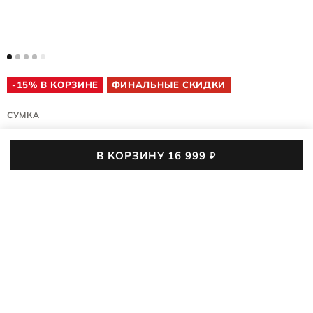
-15% В КОРЗИНЕ
ФИНАЛЬНЫЕ СКИДКИ
СУМКА
CAMERA BAG
В КОРЗИНУ
16 999
₽
9108413/90619
(0)
02
:
17
:
03
:
45
До конца акции осталось
Сумка ECCO Camera Bag с плавными контурами и
оригинальной кожей станет незаменимой спутницей, куда
бы вы ни направились — в путешествие или на экскурсию по
ПОДРОБНЕЕ