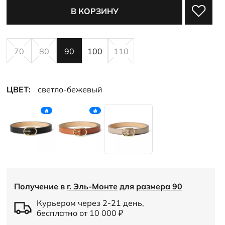
В КОРЗИНУ
70
80
90
100
110
ЦВЕТ:
светло-бежевый
Получение в
г. Эль-Монте
для
размера 90
Курьером через 2-21 день,
бесплатно от 10 000
₽