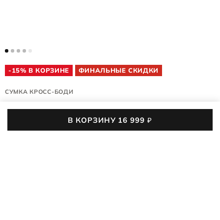
-15% В КОРЗИНЕ
ФИНАЛЬНЫЕ СКИДКИ
СУМКА КРОСС-БОДИ
PINCH BAG
В КОРЗИНУ
16 999
₽
9108044/91563
(0)
01
:
19
:
55
:
20
До конца акции осталось
ECCO PINCH BAG в мягком исполнении — это сумка для
города, которая легко подстраивается под ваш стиль и