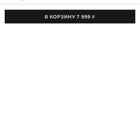
BELTS
В КОРЗИНУ
7 999
₽
9105895/90000
5 (3)
03
:
14
:
29
:
16
До конца акции осталось
Размер пряжки: 3,5 см.
ПОДРОБНЕЕ
7 999
₽
9 990
₽
-20%
80
90
100
110
120