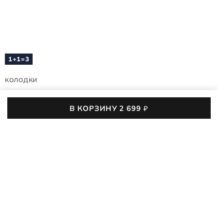
1+1=3
КОЛОДКИ
CEDAR SHOETREE
В КОРЗИНУ
2 699
₽
9089000/00127
(0)
Универсальные колодки ECCO Cedar Shoetree — идеальный
аксессуар, чтобы хранить обувь между сезонами или
поддерживать безупречный вид строгих классических
ПОДРОБНЕЕ
туфель и ботинок каждый день. 100% древесина и тугая
пружина помогают обуви держать форму и предотвращают
2 699
₽
3 590
₽
-25%
появление заломов на коже.