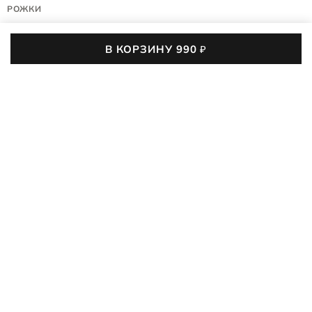
РОЖКИ
9087802/00127
В КОРЗИНУ
990
₽
(0)
990
₽
Цвет:
коричневый
В КОРЗИНУ
Получение в
г. Эль-Монте