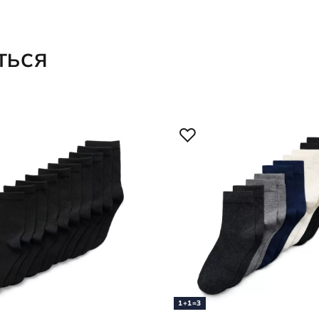
ТЬСЯ
1+1=3