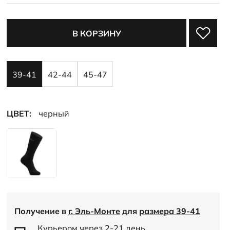
рукой, который подойдёт ко всему и подарит комфорт на
весь день
В КОРЗИНУ
39-41
42-44
45-47
ЦВЕТ:
черный
Получение в
г. Эль-Монте
для
размера 39-41
Курьером через 2-21 день,