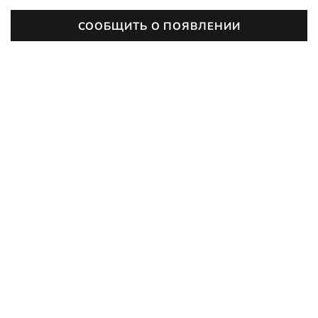
СООБЩИТЬ О ПОЯВЛЕНИИ
Цвет:
светло-коричневый
ХАРАКТЕРИСТИКИ
Размеры
39-46
Размер
10x20x3 См
Сезонность
Всесезон
Материал верха
Дерево