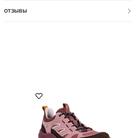
ОТЗЫВЫ
19 
Кро