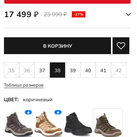
17 499
₽
23 990
₽
-27%
В КОРЗИНУ
35
36
37
38
39
40
41
42
Таблица размеров
ЦВЕТ:
коричневый