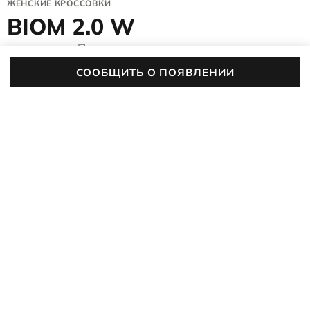
ЖЕНСКИЕ КРОССОВКИ
BIOM 2.0 W
800753/51094
4.9 (82)
СООБЩИТЬ О ПОЯВЛЕНИИ
Двигайся в своем ритме в женских кроссовках ECCO BIOM
2.0 W с уникальной сверхлегкой подошвой ECCO
PHORENE™ и надежным протектором. Особая конструкция
ПОДРОБНЕЕ
BIOM® NATURAL MOTION® подарит ощущение бега
босиком.
Цвет:
черный
ОПИСАНИЕ
ХАРАКТЕРИСТИКИ