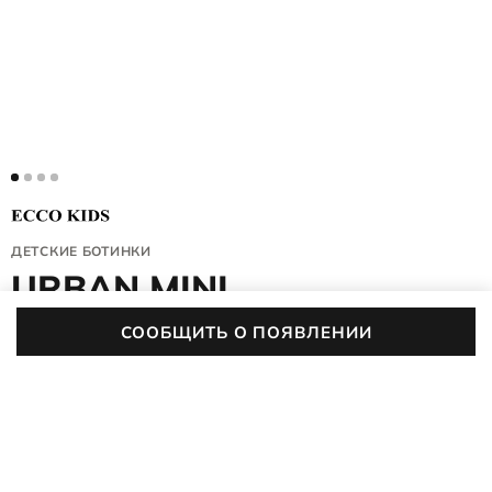
ДЕТСКИЕ БОТИНКИ
URBAN MINI
764801/58420
СООБЩИТЬ О ПОЯВЛЕНИИ
4.9 (702)
Высокие детские ботинки ECCO URBAN MINI созданы для
активных игр в прохладную погоду. Мембрана GORE-TEX®
предотвращает проникновение влаги и сохраняет ноги
ПОДРОБНЕЕ
сухими даже после долгих прогулок. Утеплённая подкладка