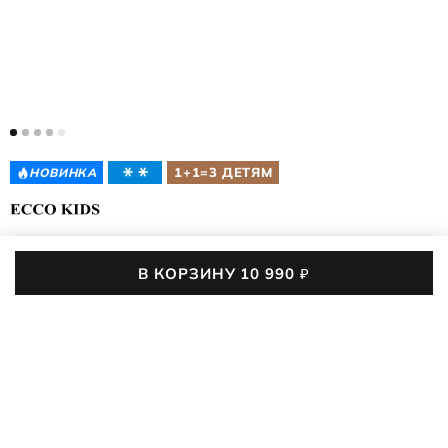
1+1=3 ДЕТЯМ
НОВИНКА
ДЕТСКИЕ БОТИНКИ
GRAINER K
В КОРЗИНУ
10 990
₽
728293/51055
(0)
10 990
₽
36
37
38
39
40